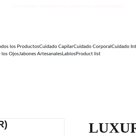
¡Descuentos exclusivos en productos seleccionados!
odos los Productos
Cuidado Capilar
Cuidado Corporal
Cuidado In
 los Ojos
Jabones Artesanales
Labios
Product list
LUXUR