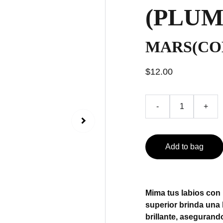
(PLUM
MARS(CO
$12.00
-
+
Add to bag
Mima tus labios con n
superior brinda una
brillante, asegurand