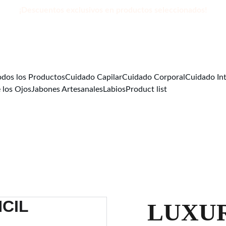
¡Descuentos exclusivos en productos seleccionados!
odos los Productos
Cuidado Capilar
Cuidado Corporal
Cuidado In
 los Ojos
Jabones Artesanales
Labios
Product list
LUXU