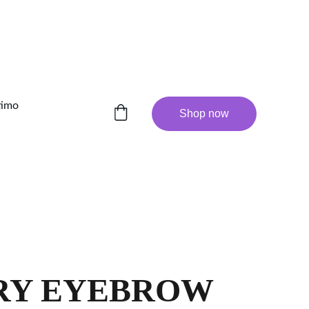
timo
Shop now
RY EYEBROW