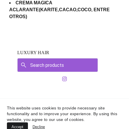
CREMA MAGICA
ACLARANTE(KARITE,CACAO,COCO, ENTRE
OTROS)
LUXURY HAIR
This website uses cookies to provide necessary site
functionality and to improve your experience. By using this
© 2025, All rights reserved. Designed by 
website, you agree to our use of cookies.
@soyjefa
Accept
Decline