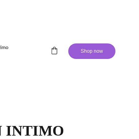
timo
Shop now
 INTIMO