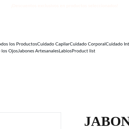
¡Descuentos exclusivos en productos seleccionados!
odos los Productos
Cuidado Capilar
Cuidado Corporal
Cuidado In
 los Ojos
Jabones Artesanales
Labios
Product list
JABON