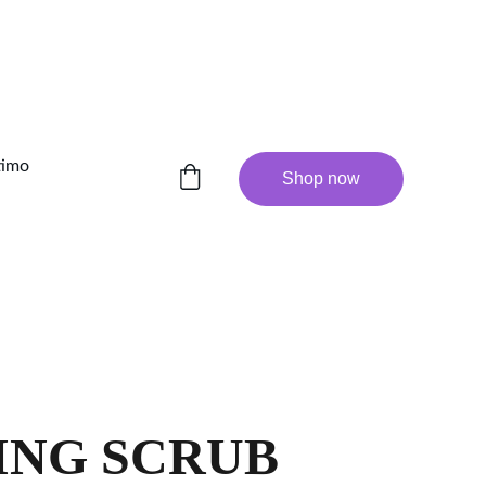
timo
Shop now
ING SCRUB